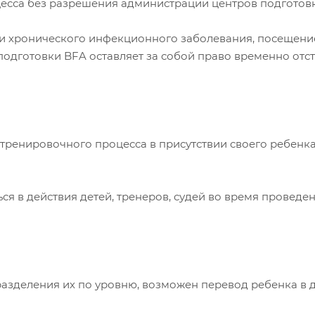
сса без разрешения администрации центров подготовк
и хронического инфекционного заболевания, посещени
подготовки BFA оставляет за собой право временно отс
ренировочного процесса в присутствии своего ребенка,
 в действия детей, тренеров, судей во время проведе
деления их по уровню, возможен перевод ребенка в дру