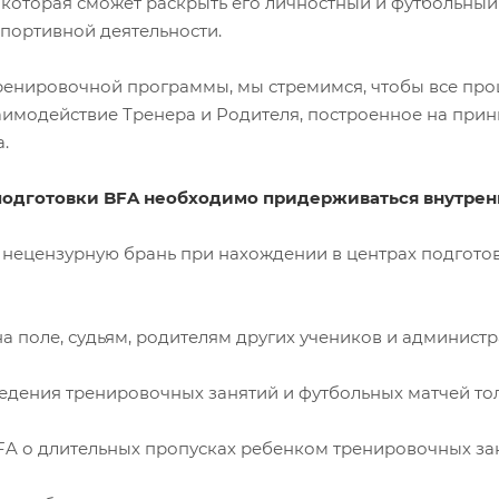
 которая сможет раскрыть его личностный и футбольный
портивной деятельности.
ренировочной программы, мы стремимся, чтобы все проц
имодействие Тренера и Родителя, построенное на принц
.
подготовки BFA необходимо придерживаться внутрен
ецензурную брань при нахождении в центрах подготовки
 поле, судьям, родителям других учеников и администр
дения тренировочных занятий и футбольных матчей толь
 о длительных пропусках ребенком тренировочных зан