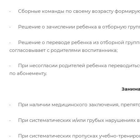
· Сборные команды по своему возрасту формируют
· Решение о зачислении ребенка в отборную группу
· Решение о переводе ребенка из отборной группы 
согласовывает с родителями воспитанника;
· При несогласии родителей ребенка переводиться 
по абонементу.
Занима
· При наличии медицинского заключения, препятс
· При систематических и/или грубых нарушениях вн
· При систематических пропусках учебно-трениро