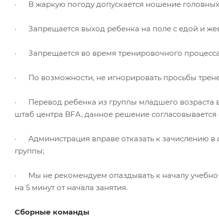
· В жаркую погоду допускается ношение головных у
· Запрещается выход ребенка на поле с едой и же
· Запрещается во время тренировочного процесса но
· По возможности, не игнорировать просьбы трене
· Перевод ребенка из группы младшего возраста в
штаб центра BFA, данное решение согласовывается 
· Администрация вправе отказать к зачислению в о
группы;
· Мы не рекомендуем опаздывать к началу учебно-т
на 5 минут от начала занятия.
Сборные команды