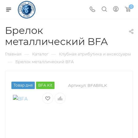
0
Брелок
металлический BFA
—
—
Главная
Каталог
Клубная атрибутика и аксессуары
—
Брелок металлический BFA
Товар дня
BFA Kit
Артикул:
BFABRLK