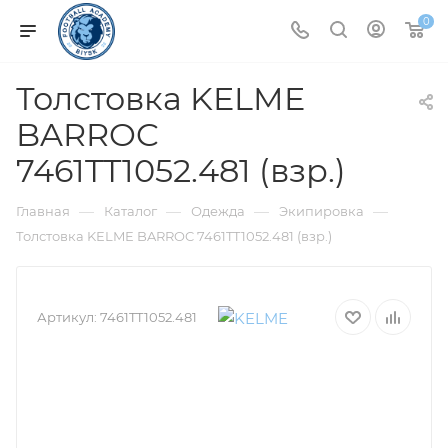
0
Толстовка KELME
BARROC
7461TT1052.481 (взр.)
—
—
—
—
Главная
Каталог
Одежда
Экипировка
Толстовка KELME BARROC 7461TT1052.481 (взр.)
Артикул:
7461TT1052.481