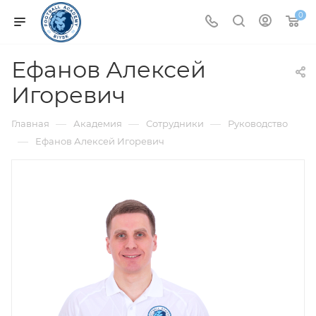
0
Ефанов Алексей
Игоревич
—
—
—
Главная
Академия
Сотрудники
Руководство
—
Ефанов Алексей Игоревич